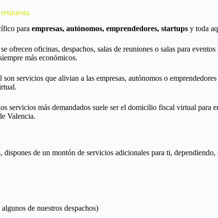
 respuesta.
ífico para
empresas, autónomos, emprendedores, startups
y toda aqu
o se ofrecen
oficinas, despachos
,
salas de reuniones
o
salas para eventos
 siempre más económicos.
al son servicios que alivian a las empresas, autónomos o emprendedores d
irtual
.
los servicios más demandados suele ser
el domicilio fiscal virtual para 
de Valencia.
s, dispones de un montón de servicios adicionales para ti, dependiendo, 
a algunos de nuestros despachos)