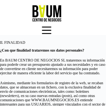
Saltar
I. RESPONSABLE
al
¿Quién es el responsable de tratamiento de sus datos?
contenido
Denominación social
: BAUM CENTRO DE NEGOCIOS SL
Domicilio social:
CL/ COLÓN, 4 3ª 46004 VALENCIA
CIF:
B98956261
Dirección de correo electrónico
: hola@baumnegocios.es
II. FINALIDAD
¿Con que finalidad trataremos sus datos personales?
En BAUM CENTRO DE NEGOCIOS SL trataremos su información
para poderle crear un presupuesto ajustado a sus necesidades y en caso
de convertirse en cliente necesitaremos su información para poder
ejercitar de manera eficiente la labor del servicio que ha contratado.
Asimismo, mediante los formularios de registro de la web, se recaban
datos, que se almacenan en un fichero, con la exclusiva finalidad de
envío de comunicaciones electrónicas, tales como: boletines
(
newsletters
), en su caso nuevas entradas (
posts
), así como otras
comunicaciones que WWW.BAUMNEGOCIOS.ES entiende
interesantes para sus USUARIOS, siempre vinculados con el sector de