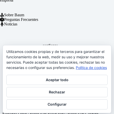
empresa
Sobre Baum
Preguntas Frecuentes
Noticias
confianza
Utilizamos cookies propias y de terceros para garantizar el
funcionamiento de la web, medir su uso y mejorar nuestros
servicios. Puede aceptar todas las cookies, rechazar las no
¡Gracias!
necesarias o configurar sus preferencias.
Política de cookies
4.9
Leer 116 Reseñas
Aceptar todo
Rechazar
Configurar
Copyright © 2025 | Baum Centro de Negocios On Office |
Apartado Legal
|
Política de Privacidad
|
Política de Cookies